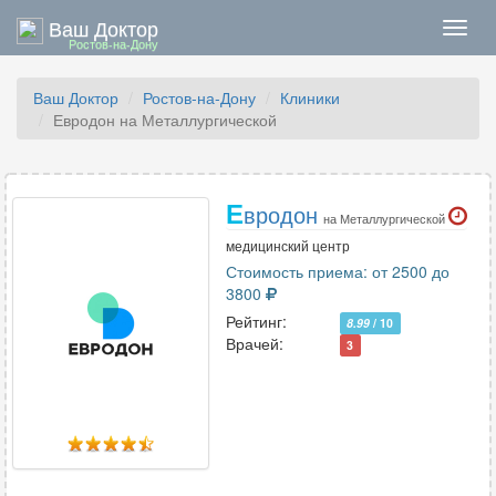
Ваш Доктор
Нави
Ростов-на-Дону
Ваш Доктор
Ростов-на-Дону
Клиники
Евродон на Металлургической
Е
вродон
на Металлургической
медицинский центр
Стоимость приема: от 2500 до
3800
Рейтинг:
8.99
/ 10
Врачей:
3