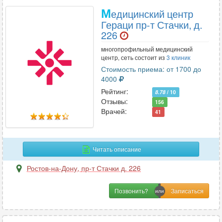
М
едицинский центр
Гераци пр-т Стачки, д.
226
многопрофильный медицинский
центр, сеть состоит из
3 клиник
Стоимость приема: от 1700 до
4000
Рейтинг:
8.78
/ 10
Отзывы:
156
Врачей:
41
Читать описание
Ростов-на-Дону
,
пр-т Стачки д. 226
Позвонить?