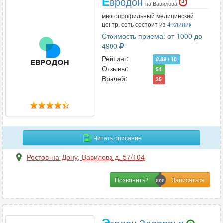
Е
вродон
на Вавилова
многопрофильный медицинский
центр, сеть состоит из
4 клиник
Стоимость приема: от 1000 до
4900
Рейтинг:
8.89
/ 10
Отзывы:
54
Врачей:
35
Читать описание
Ростов-на-Дону
,
Вавилова д. 57/104
Позвонить?
Э
талон Здоровья