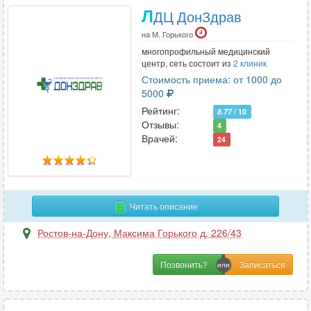
Л
ДЦ ДонЗдрав
на М. Горького
многопрофильный медицинский
центр, сеть состоит из
2 клиник
Стоимость приема: от 1000 до
5000
Рейтинг:
8.77
/ 10
Отзывы:
4
Врачей:
24
Читать описание
Ростов-на-Дону
,
Максима Горького д. 226/43
Позвонить?