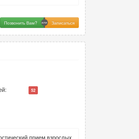
Позвонить Вам?
ей:
52
остический прием взрослых