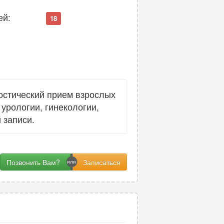
ей:
18
остический прием взрослых
урологии, гинекологии,
 записи.
Позвонить Вам?