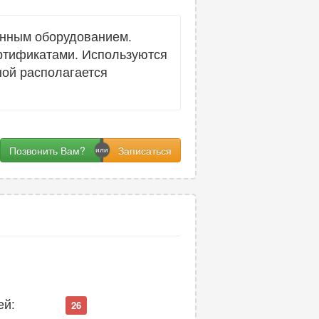
енным оборудованием.
ртификатами. Используются
ой располагается
Позвонить Вам?
ей:
26