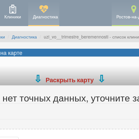
Клиники
Диагностика
Ростов-на-
ики
Диагностика
uzi_vo__trimestre_beremennosti - список клини
 на карте
Раскрыть карту
нет точных данных, уточните з