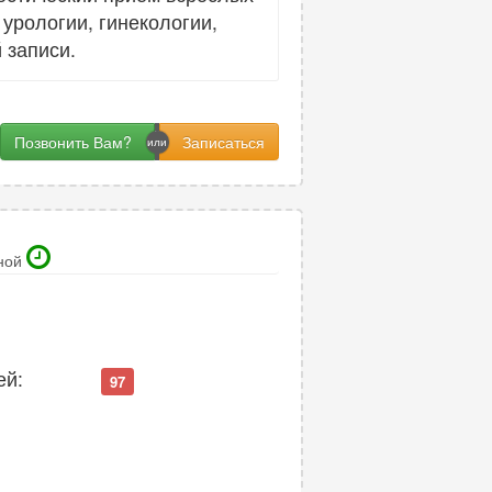
урологии, гинекологии,
 записи.
Позвонить Вам?
ной
ей:
97