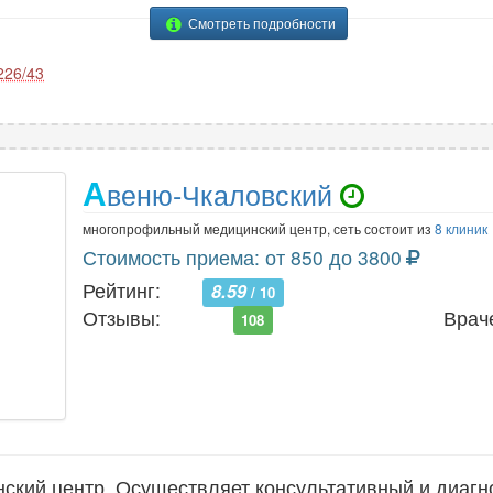
Смотреть подробности
226/43
А
веню-Чкаловский
многопрофильный медицинский центр, сеть состоит из
8 клиник
Стоимость приема: от 850 до 3800
Рейтинг:
8.59
/ 10
Отзывы:
Врач
108
кий центр. Осуществляет консультативный и диагн