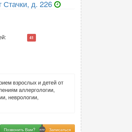
 Стачки, д. 226
ей:
41
рием взрослых и детей от
влениям аллергологии,
ии, неврологии,
Позвонить Вам?