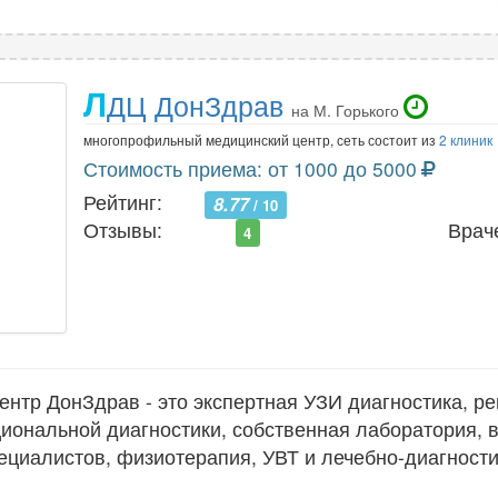
Л
ДЦ ДонЗдрав
на М. Горького
многопрофильный медицинский центр, сеть состоит из
2 клиник
Стоимость приема: от 1000 до 5000
Рейтинг:
8.77
/ 10
Отзывы:
Врач
4
ентр ДонЗдрав - это экспертная УЗИ диагностика, ре
иональной диагностики, собственная лаборатория, 
ециалистов, физиотерапия, УВТ и лечебно-диагност