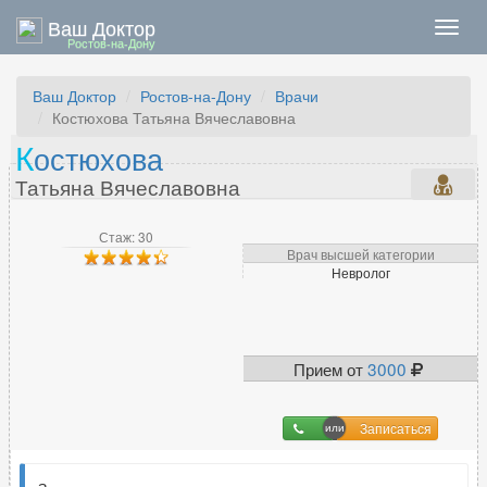
Ваш Доктор
Нави
Ростов-на-Дону
Ваш Доктор
Ростов-на-Дону
Врачи
Костюхова Татьяна Вячеславовна
К
остюхова
Татьяна Вячеславовна
Стаж: 30
Врач высшей категории
Невролог
Прием от
3000
Записаться