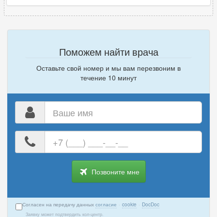
Поможем найти врача
Оставьте свой номер и мы вам перезвоним в
течение 10 минут
Ваше
имя
Ваш
номер
телефона
Позвоните мне
Согласен на передачу данных
согласие
·
cookie
·
DocDoc
Заявку может подтвердить кол-центр.