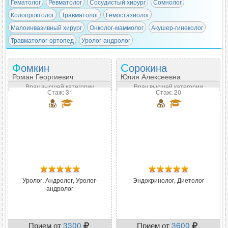
Гематолог
Ревматолог
Сосудистый хирург
Сомнолог
Колопроктолог
Травматолог
Гемостазиолог
Малоинвазивный хирург
Онколог-маммолог
Акушер-гинеколог
Травматолог-ортопед
Уролог-андролог
Фомкин
Сорокина
Роман Георгиевич
Юлия Алексеевна
Врач высшей категории
Врач высшей категории
Стаж: 31
Стаж: 20
Уролог, Андролог, Уролог-
Эндокринолог, Диетолог
андролог
Прием от
3300
Прием от
3600