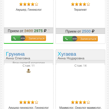
Акушер, Гинеколог
Терапевт
-
Прием от
3400
2975
Прием от
2500
13
%
Записаться
Записаться
Грунина
Хугаева
Анна Олеговна
Анна Нодаровна
Врач первой категории
Стаж: 11
Стаж: 14
Акушер-гинеколог, Гинеколог
Маммолог, Онколог-маммолог,