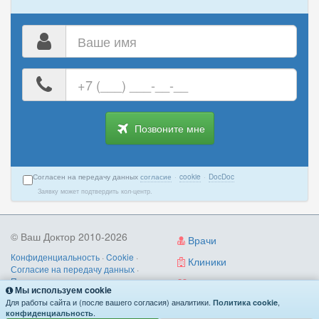
Ваше
имя
Ваш
номер
телефона
Позвоните мне
Согласен на передачу данных
согласие
·
cookie
·
DocDoc
Заявку может подтвердить кол-центр.
© Ваш Доктор 2010-2026
Врачи
Конфиденциальность
·
Cookie
·
Клиники
Согласие на передачу данных
·
Пользовательское соглашение
·
Диагностика
Мы используем cookie
Правила записи
·
Контакты
Для работы сайта и (после вашего согласия) аналитики.
,
Политика cookie
О нас
/
как работает
/
поиск по симптомам
.
конфиденциальность