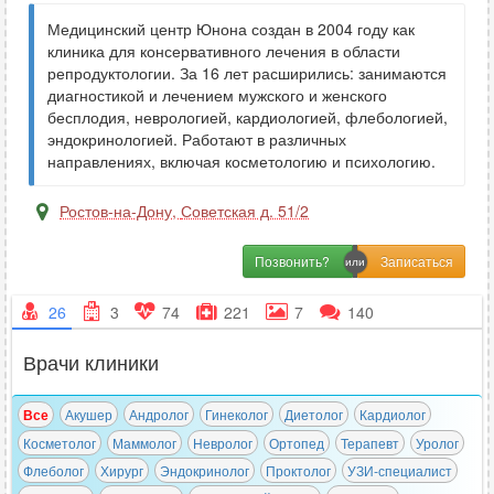
Медицинский центр Юнона создан в 2004 году как
клиника для консервативного лечения в области
репродуктологии. За 16 лет расширились: занимаются
диагностикой и лечением мужского и женского
бесплодия, неврологией, кардиологией, флебологией,
эндокринологией. Работают в различных
направлениях, включая косметологию и психологию.
Ростов-на-Дону
,
Советская д. 51/2
Позвонить?
26
3
74
221
7
140
Врачи клиники
Все
Акушер
Андролог
Гинеколог
Диетолог
Кардиолог
Косметолог
Маммолог
Невролог
Ортопед
Терапевт
Уролог
Флеболог
Хирург
Эндокринолог
Проктолог
УЗИ-специалист