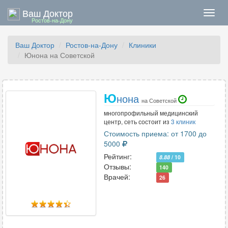
Ваш Доктор
Нави
Ростов-на-Дону
Ваш Доктор
Ростов-на-Дону
Клиники
Юнона на Советской
Ю
нона
на Советской
многопрофильный медицинский
центр, сеть состоит из
3 клиник
Стоимость приема: от 1700 до
5000
Рейтинг:
8.88
/ 10
Отзывы:
140
Врачей:
26