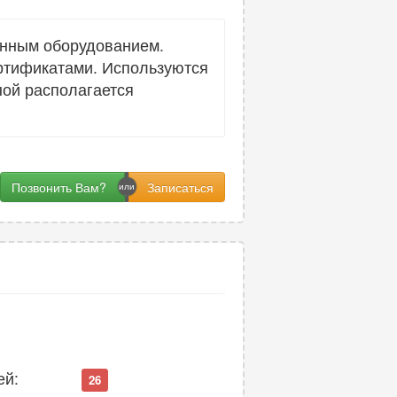
енным оборудованием.
ртификатами. Используются
ой располагается
Позвонить Вам?
ей:
26