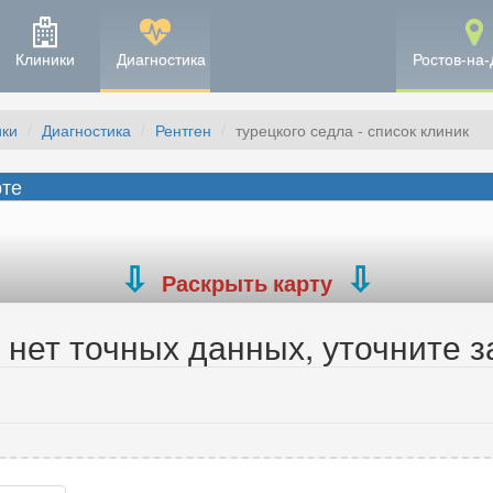
Клиники
Диагностика
Ростов-на-
ики
Диагностика
Рентген
турецкого седла - список клиник
рте
Раскрыть карту
нет точных данных, уточните з