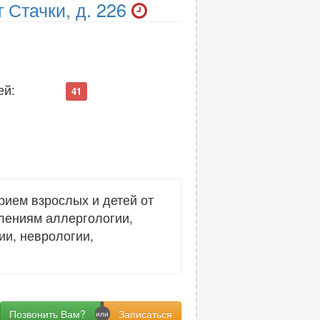
 Стачки, д. 226
ей:
41
рием взрослых и детей от
влениям аллергологии,
ии, неврологии,
Позвонить Вам?