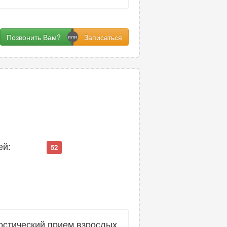
Позвонить Вам?
ей:
52
остический прием взрослых