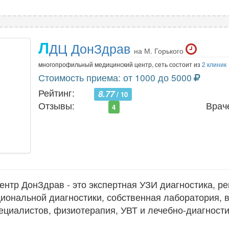
Л
ДЦ ДонЗдрав
на М. Горького
многопрофильный медицинский центр, сеть состоит из
2 клиник
Стоимость приема: от 1000 до 5000
Рейтинг:
8.77
/ 10
Отзывы:
Врач
4
ентр ДонЗдрав - это экспертная УЗИ диагностика, ре
иональной диагностики, собственная лаборатория, 
ециалистов, физиотерапия, УВТ и лечебно-диагност