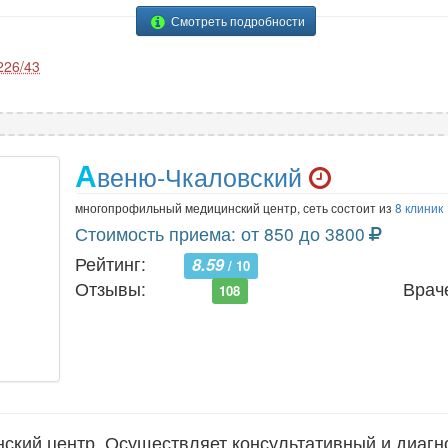
Смотреть подробности
226/43
А
веню-Чкаловский
многопрофильный медицинский центр, сеть состоит из
8 клиник
Стоимость приема: от 850 до 3800
Рейтинг:
8.59
/ 10
Отзывы:
Врач
108
кий центр. Осуществляет консультативный и диагн