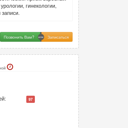
урологии, гинекологии,
 записи.
Позвонить Вам?
ной
ей:
97