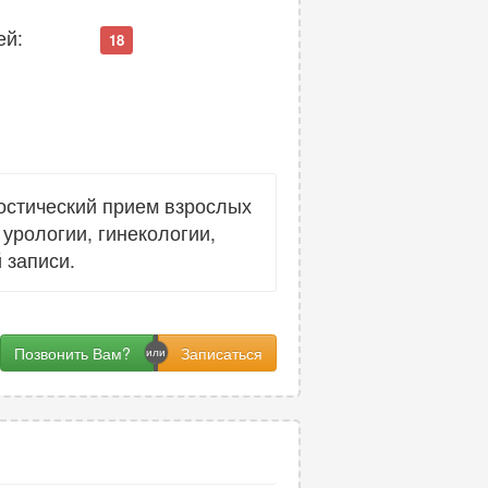
ей:
18
остический прием взрослых
урологии, гинекологии,
 записи.
Позвонить Вам?