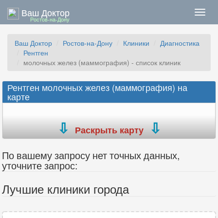
Ваш Доктор
Нави
Ростов-на-Дону
Ваш Доктор
Ростов-на-Дону
Клиники
Диагностика
Рентген
молочных желез (маммография) - список клиник
Рентген молочных желез (маммография) на
карте
Раскрыть карту
По вашему запросу нет точных данных,
уточните запрос:
Лучшие клиники города