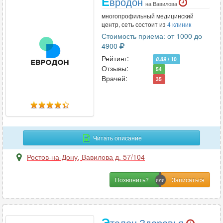
Е
вродон
на Вавилова
многопрофильный медицинский
центр, сеть состоит из
4 клиник
Стоимость приема: от 1000 до
4900
Рейтинг:
8.89
/ 10
Отзывы:
54
Врачей:
35
Читать описание
Ростов-на-Дону
,
Вавилова д. 57/104
Позвонить?
Э
талон Здоровья