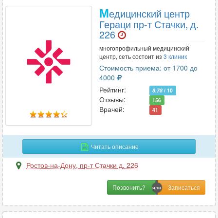
М
едицинский центр
Гераци пр-т Стачки, д.
226
многопрофильный медицинский
центр, сеть состоит из
3 клиник
Стоимость приема: от 1700 до
4000
Рейтинг:
8.78
/ 10
Отзывы:
156
Врачей:
41
Читать описание
Ростов-на-Дону
,
пр-т Стачки д. 226
Позвонить?